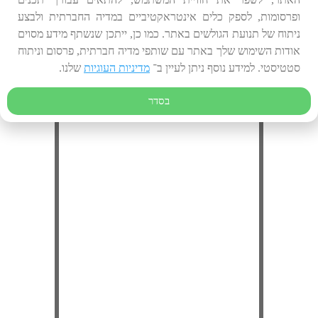
ופרסומות, לספק כלים אינטראקטיביים במדיה החברתית ולבצע
כמו כן ניתן להזמין דרכנו שילוט פולט אור למגוון
ניתוח של תנועת הגולשים באתר. כמו כן, ייתכן שנשתף מידע מסוים
מטרות נוספות כגון:
אודות השימוש שלך באתר עם שותפי מדיה חברתית, פרסום וניתוח
שלטי קומות, חיצי הכוונה, תמרורי אזהרה ועוד.
סטטיסטי. למידע נוסף ניתן לעיין ב־
מדיניות העוגיות
שלנו.
בסדר