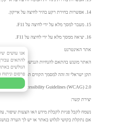
14. אפשרות בחירת רקע בהיר לחיצה על אייקון.
15. מעבר למסך מלא על ידי לחיצה על F11.
16. יציאה ממסך מלא על ידי לחיצה על F11.
אתר האינטרנט
אנו עושים שי
להתאים עבורך 
האתר מונגש בהתאם להנחיות הנגישות בתקן הישראלי 5568 "קווים מנחים – לנגישות תכנים באינטרנט" לרמה 
הגולשים באתר.
פרסום וניתוח ס
תקן ישראלי זה זהה למסמך הקווים המנחים "קווים מנחים לנגישות תכנים באינטר
eb Content Accessibility Guidelines (WCAG) 2.0
יצירת קשר:
נשמח לקבל פניות לקבלת מידע ו/או הצעות שיפור, ע
אם נתקלת בקושי לגלוש באתר או יש לך הערה בנושא