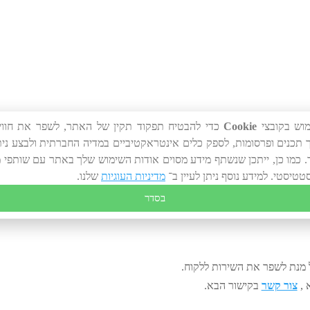
מוש בקובצי
Cookie
כדי להבטיח תפקוד תקין של האתר, לשפר את חוו
תכנים ופרסומות, לספק כלים אינטראקטיביים במדיה החברתית ולבצע ני
AA.
 כמו כן, ייתכן שנשתף מידע מסוים אודות השימוש שלך באתר עם שותפי 
טטיסטי. למידע נוסף ניתן לעיין ב־
מדיניות העוגיות
שלנו.
נט" לרמה AA של הארגון הבינלאומי העוסק בתקינה ברשת.
בסדר
W
ל מנת לשפר את השירות ללקוח.
 ,
צור קשר
בקישור הבא.