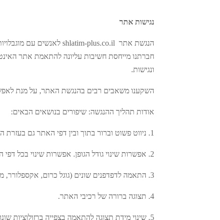
נגישות אתר
​הנגשת אתר shlatim-plus.co.il לאנשים עם מוגבלויות
חברתנו מייחסת חשיבות עליונה להתאמת אתר האינטרנ
ונגישות.
השקענו משאבים רבים בהנגשת האתר, על מנת לאפשר ל
אודות תהליך ההנגשה: שיפורים בנושאים הבאים:
1. ניווט פשוט וברור בתוך ובין דפי האתר גם בעזרת המקלדת בלבד.
2. אפשרות שינוי גודל הגופן. אפשרות שינוי בכל דפי האתר למעלה מ-200 אחוז והמשך ניווט ללא קושי.
3. התאמה לדפדפנים שונים (גוגל כרום, אקספלורר, מוזילה).
4. תצוגה ברורה של רכיבי האתר.
5. שינוי מידת תצוגה להתאמה בצפייה ברזולוציות שונות.