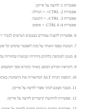
אפשרות 1: לחיצה על אייקון.
אפשרות 2: CTRL+. = הגדלה.
אפשרות 3: CTRL-. = הקטנה.
אפשרות 4: CTRL 0. = איפוס.
6. אפשרות להצגת עמודים בצבעים הנגישים לכבדי ראייה ועיוורי צבעים כלומר טקסט בהיר על רקע כהה במידת הצורך.
7. הנגשת טפסי האתר על מנת לאפשר שימוש קל ופשוט לבעלי מוגבלויות.
8. מנגנון לעקיפת בלוקים (יחידות קבועות שחוזרות על עצמם כגון תפריטים, באנרים וכו׳) באמצעות כפתור TAB.
9. הקראת המידע המוצג באתר בקורא מסך המשמש עיוורים וכבדי ראייה
10. הוספת תגיות ALT המתארות את התמונות באתר.
11. מעבר מצבע לגווני אפור לחיצה על אייקון.
12. אפשרות להדגשת קישורים לחיצה על אייקון.
13. אפשרות בחירת ניגודיות הפוכה לחיצה על אייקון.