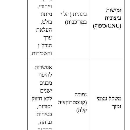
וייחודי,
גמישות
בינונית (תלוי
מיתוג
עיצובית
במורכבות)
בולט,
(CNC/כיפוף)
העלאת
ערך
הנדל"ן
והשכירות.
אפשרות
לחיפוי
מבנים
ישנים
נמוכה
משקל עצמי
ללא חיזוק
(קונסטרוקציה
נמוך
יסודות,
קלה)
בטיחות
גבוהה,
התקנה