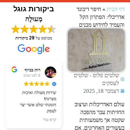
ביקורות גוגל
דף הבית
»
חיפוי דיבונד
אדריכלי: הפתרון הקל
מְעוּלֶה
והעמיד לחידוש מבנים
מבוסס על
29 ביקורות
Yakov siman tov
רות בביוף
שלטים פלוס - שלטים
1 לפני שנה
2 לפני שנים
לעסקים
דצמבר 18, 2025
העסק עם השירות הכי טוב
שירות מעולה ואיכות
שקיים לדעתי בעולם לא רק
מצוינת!
עולם האדריכלות ועיצוב
בארץ, איכות חומרים
הזמנתי שלט אשר יצר
מטורפת, מחירים נוחים.
לעסק.
החזיתות עבר מהפכה
כאחד שעובד הרבה עם
הגיע ממש מהר ויצא נהדר!
שקטה אך משמעותית
קרא עוד
קרא עוד
שלטים ופרסום לארועים
ממליצה בחום!
בעשורים האחרונים. אם
קרה לא אחת שנתקעתי עם