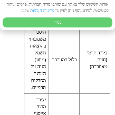
אודות השימוש שלך באתר עם שותפי מדיה חברתית, פרסום וניתוח
חוזרת,
סטטיסטי. למידע נוסף ניתן לעיין ב־
מדיניות העוגיות
שלנו.
דהייה
אפסית.
בסדר
חיסכון
משמעותי
בהוצאות
בידוד תרמי
חשמל
(חזית
כלול במערכת
(מיזוג),
מאווררת)
הגנה על
המבנה
מסדקים
תרמיים.
יצירת
מבנה
אייקוני