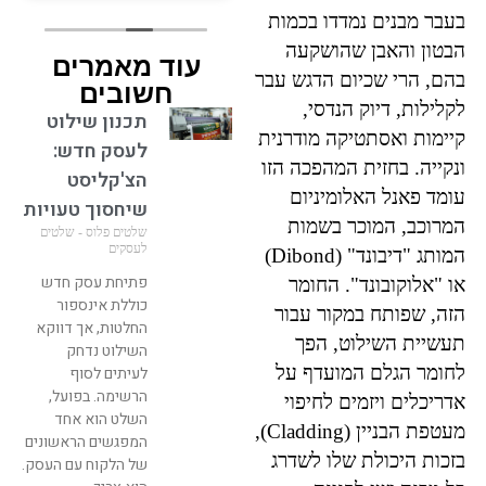
ספק שעבדתי איתו בעבר
בעבר מבנים נמדדו בכמות
ומוטי היקר שהוא ממש
הבטון והאבן שהושקעה
עוד מאמרים
מלאך הציל אותי. זה אדם
בהם, הרי שכיום הדגש עבר
שעובד עם הנשמה, מחייך
חשובים
לקלילות, דיוק הנדסי,
כל הזמן אפי' דרך הטלפון
תכנון שילוט
אפשר להרגיש את החיוך.
קיימות ואסתטיקה מודרנית
לעסק חדש:
כיף לעבוד איתו. מחכה
ונקייה. בחזית המהפכה הזו
הצ'קליסט
לעוד עבודות בשביל להזמין
עומד פאנל האלומיניום
ממנו.
שיחסוך טעויות
המרוכב, המוכר בשמות
שלטים פלוס - שלטים
לעסקים
המותג "דיבונד" (Dibond)
פתיחת עסק חדש
או "אלוקובונד". החומר
כוללת אינספור
הזה, שפותח במקור עבור
החלטות, אך דווקא
תעשיית השילוט, הפך
השילוט נדחק
לחומר הגלם המועדף על
לעיתים לסוף
הרשימה. בפועל,
אדריכלים ויזמים לחיפוי
השלט הוא אחד
מעטפת הבניין (Cladding),
המפגשים הראשונים
בזכות היכולת שלו לשדרג
של הלקוח עם העסק.