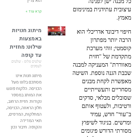
הוא צריך
כל מבנה ישן לפנינה
עיצובית עתידנית במינימום
קרא עוד »
מאמץ.
מיתוג חנויות
חיפוי דיבונד אדריכלי הוא
באמצעות
הרבה יותר מפתרון
שילוט: מחזית
קוסמטי; זוהי מערכת
עד קופה
מתקדמת של "חזית
שלטים פלוס - שלטים
מאווררת" המעניקה למבנה
לעסקים
שכבת הגנה נוספת. השיטה
מיתוג חנות אינו
מאפשרת לקחת מבנים
מסתכם בלוגו מעל
הכניסה. הלקוח פוגש
מסחריים ותעשייתיים
את המותג במספר
שסובלים מבלאי, סדקים
נקודות: חזית הרחוב,
ורטיבות, ולעטוף אותם
חלון הראווה, הכניסה,
ב"עור" חדש, עמיד
המחלקות, המדפים,
תאי המדידה
ומרשים. בניגוד לשיפוץ
והקופה. חיבור נכון
מסורתי הדורש פיגומים