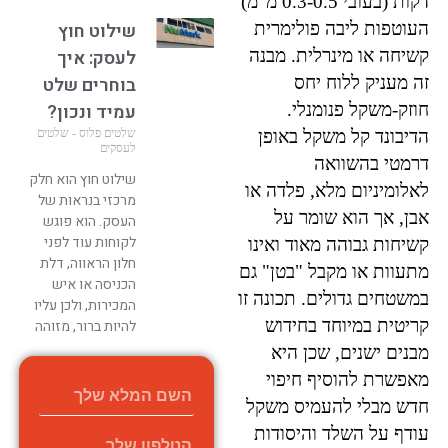
דקות (בעובי 0.3-0.5 מ"מ)
העוטפות ליבה פולימרית
שילוט חוץ
קשיחה או מינרלית. מבנה
לעסק: איך
זה מעניק ללוח יחס
בוחרים שלט
חוזק-משקל פנומנלי.
עמיד ונכון?
הדיבונד קל משקל באופן
שלטים פלוס - שלטים
לעסקים
דרמטי בהשוואה
שילוט חוץ הוא חלק
לאלומיניום מלא, פלדה או
מרכזי בנראות של
אבן, אך הוא שומר על
העסק. הוא פוגש
לקוחות עוד לפני
קשיחות גבוהה מאוד ואינו
חלון הראווה, דלת
מתעוות או מקבל "בטן" גם
הכניסה או איש
במשטחים גדולים. תכונה זו
המכירות, ולכן עליו
קריטית במיוחד בחידוש
להיות ברור, מזוהה
מבנים ישנים, שכן היא
קרא עוד »
מאפשרת להוסיף חיפוי
חדש מבלי להעמיס משקל
עודף על השלד והיסודות