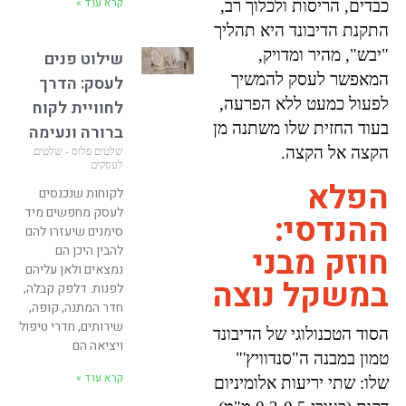
קרא עוד »
כבדים, הריסות ולכלוך רב,
התקנת הדיבונד היא תהליך
"יבש", מהיר ומדויק,
שילוט פנים
המאפשר לעסק להמשיך
לעסק: הדרך
לפעול כמעט ללא הפרעה,
לחוויית לקוח
בעוד החזית שלו משתנה מן
ברורה ונעימה
הקצה אל הקצה.
שלטים פלוס - שלטים
לעסקים
הפלא
לקוחות שנכנסים
לעסק מחפשים מיד
ההנדסי:
סימנים שיעזרו להם
חוזק מבני
להבין היכן הם
נמצאים ולאן עליהם
במשקל נוצה
לפנות. דלפק קבלה,
חדר המתנה, קופה,
שירותים, חדרי טיפול
הסוד הטכנולוגי של הדיבונד
ויציאה הם
טמון במבנה ה"סנדוויץ'"
קרא עוד »
שלו: שתי יריעות אלומיניום