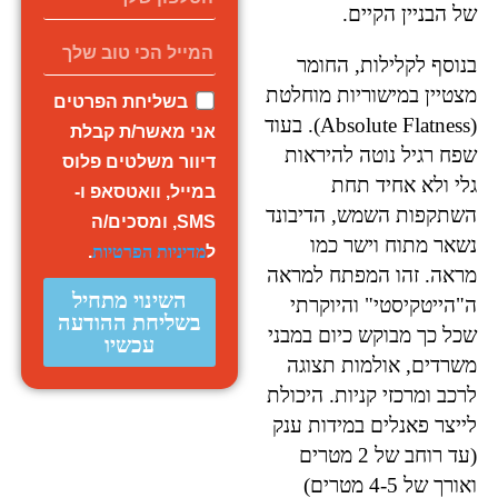
של הבניין הקיים.
בנוסף לקלילות, החומר
מצטיין במישוריות מוחלטת
בשליחת הפרטים
(Absolute Flatness). בעוד
אני מאשר/ת קבלת
שפח רגיל נוטה להיראות
דיוור משלטים פלוס
גלי ולא אחיד תחת
במייל, וואטסאפ ו-
השתקפות השמש, הדיבונד
SMS, ומסכים/ה
נשאר מתוח וישר כמו
ל
מדיניות הפרטיות
.
מראה. זהו המפתח למראה
השינוי מתחיל
ה"הייטקיסטי" והיוקרתי
בשליחת ההודעה
שכל כך מבוקש כיום במבני
עכשיו
משרדים, אולמות תצוגה
לרכב ומרכזי קניות. היכולת
לייצר פאנלים במידות ענק
(עד רוחב של 2 מטרים
ואורך של 4-5 מטרים)