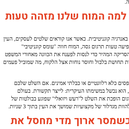
.
 למה המוח שלנו מזהה טעות
 לזהות תבניות (Patterns) כדי לחסוך באנרגיה קוגניטיבית. כאשר אנו קוראים שלטים לעסקים, העין
עה טעות תרגום גסה, המוח חווה "עומס קוגניטיבי"
ור את תהליך הסריקה המהיר כדי לנסות לפענח את הכוונה מאחורי המשפט
רת תחושת בלבול וחוסר נוחות אצל הלקוח, מה שמוביל פעמים
נתפסים כלא רלוונטיים או כבלתי אמינים. אם השלט שלכם
 הוא נכשל במשימתו העיקרית: לייצר תקשורת. בעולם
יס לאמון. טעות תרגום הופכת את השלט ל"רעש ויזואלי" שפוגע בבולטות של
 מגדלור של מקצועיות שמושך את העין בתוך 3 שניות.
כשמסר ארוך מדי מחסל את