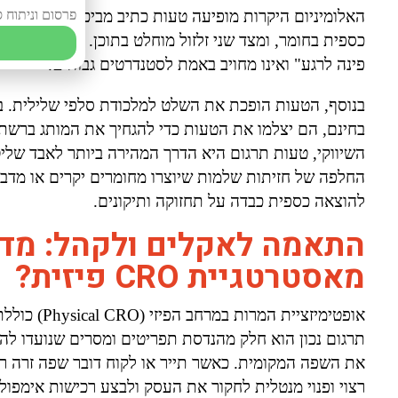
פרסום וניתוח ס
האלומיניום היקרות מופיעה טעות כתיב מביכה, נוצר דיסונ
כספית בחומר, ומצד שני זלזול מוחלט בתוכן. הפער הזה 
פינה לרגע" ואינו מחויב באמת לסטנדרטים גבוהים.
בנוסף, הטעות הופכת את השלט למלכודת סלפי שלילית. במ
בחינם, הם יצלמו את הטעות כדי להגחיך את המותג ברשת
השיווקי, טעות תרגום היא הדרך המהירה ביותר לאבד שלי
להוצאה כספית כבדה על תחזוקה ותיקונים.
התאמה לאקלים ולקהל: מדו
מאסטרטגיית CRO פיזית?
אופטימיזציי
את השפה המקומית. כאשר תייר או לקוח דובר שפה זרה רו
רצוי ופנוי מנטלית לחקור את העסק ולבצע רכישות אימפול