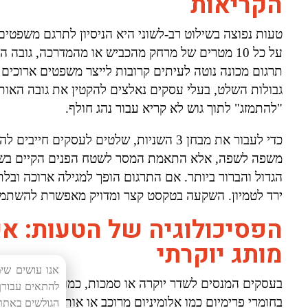
הקריאות
תרגום מכונה נוטה לעיתים קרובות לייצר משפטים ארוכים 
"להתמזג" לתוך גוש לא קריא עבור נהג חולף.
כדי לעבור את מבחן 3 השניות, שלטים לעסקים
משפה לשפה, אלא התאמת המסר לשטח הפנים הקיים בשלט.
הגדול והברור ביותר. אם התרגום הופך למגילה ארוכה ובל
ירד לטמיון. השקעה בטקסט קצר ומדויק מאפשרת להשתמש באותיות עבות ובולטו
הפסיכולוגיה של הטעות: אי
מותג יוקרתי
אנו עושים שי
בעסקים המנסים לשדר יוקרה או סמכות, כמו מרפאות, משרדי
להתאים עבורך 
בחומרי פרימיום כמו אלומיניום מרוכב או אותיות תלת-ממד 
הגולשים באתר.