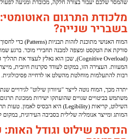
שהמסר שלכם יעבור בצורה חלקה, מכובדת ומניעה לפעולה
מלכודת התרגום האוטומטי:
בשבריר שנייה?
המוח האנושי מתוכנת
סורקת את הטקסט ומצפה למבנה תחבירי מוכר. ברגע שמופי
(Cognitive Overload), שכן הוא נאלץ לעצ
המעוות. העצירה הזו, במקום לעודד סקרנות חיובית, מייצ
רבות להתעלמות מוחלטת מהשלט או לדחייה פסיכולוגית.
יתרה מכך, המוח נוטה לייצר "עיוורון שילוט" לגירויים ש
משתמש בביטויים שגויים שהועתקו ישירות ממכונת תרגום,
השילוט, קריאות (Legibility) היא הבס
המותג ומייצר אנומליה שלילית בסביבה העירונית, במקום להוות
הנדסת שילוט וגודל האות: 