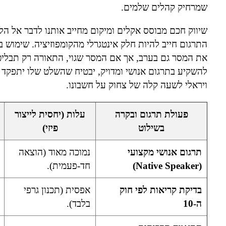
שמרחיק קהלים שלמים.
שיווק חכם מבוסס אקלים ומיקום מחייב אותנו לדבר אל הל
את המסר גם בערב, אך אם המסר שגוי, התאורה רק תבליט
להשקיע בתרגום אנושי ומדויק, יבטיח שהשלט שלו יתפקד כ
ויראלי לשעה קלה של צחוק על חשבונו.
פעולת תרגום ובקרה
עלות (יחסית לייצור
בשילוט
פיזי)
תרגום אנושי מקצועי
נמוכה מאוד (הוצאה
(Native Speaker)
חד-פעמית).
בדיקת קריאות לפי חוק
אפסית (תכנון גרפי
ה-10
בלבד).