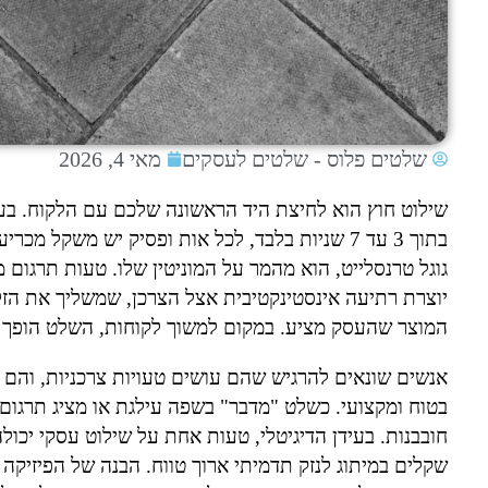
שלטים פלוס - שלטים לעסקים
מאי 4, 2026
שילוט חוץ הוא לחיצת היד הראשונה שלכם עם הלקוח. ב
בתוך 3 עד 7 שניות בלבד, לכל אות ופסיק יש משק
גוגל טרנסלייט, הוא מהמר על המוניטין שלו. טעות תרגום מ
יוצרת רתיעה אינסטינקטיבית אצל הצרכן, שמשליך את הזל
המוצר שהעסק מציע. במקום למשוך לקוחות, השלט הופך ל
אנשים שונאים להרגיש שהם עושים טעויות צרכניות, והם
בטוח ומקצועי. כשלט "מדבר" בשפה עילגת או מציג תרגום 
חובבנות. בעידן הדיגיטלי, טעות אחת על שילוט עסקי יכול
שקלים במיתוג לנזק תדמיתי ארוך טווח. הבנה של הפיזיקה