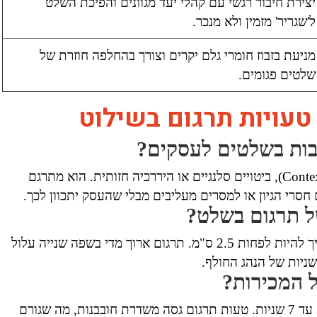
יצירת חיבור רגשי עם קהלי יעד מגוונים והפיכת השלט
ל'שגריר' מזמין ולא מנכר.
מניעת בזבוז חומרי גלם יקרים וצורך בהחלפה חוזרת של
שלטים פגומים.
טעויות תרגום בשילוט
בות בשלטים לעסקים?
תרגום מכונה, כמו גוגל טרנסלייט, מתקשה להבין הקשר (Context), ביטויים סלנגיים או היררכיה חזותית. הוא מתרגם
חסרי הגיון או למסרים מעליבים מבלי שהעסק יתכוון לכך.
ל תרגום בשלט?
לפי חוק ה-10, על כל 10 מטרים של מרחק, גובה האות צריך להיות לפחות 2.5 ס"מ. תרגום ארוך מדי בשפה שנייה עלול
 המכירות?
בהחלט. המוח מקבל החלטה על רמת האמון בעסק בתוך 3 עד 7 שניות. טעות תרגום גסה משדרת חובבנות, מה שגורם