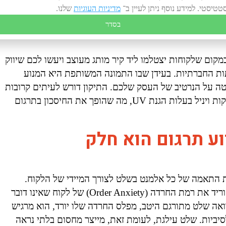
טטיסטי. למידע נוסף ניתן לעיין ב־
מדיניות העוגיות
שלנו.
נס קוגניטיבי חריף אצל הלקוח. הוא רואה מצד אחד השקעה
מחריב את תחושת הביטחון, וגורם ללקוח לחשוב שהעסק "תפס
בסדר
קום שלקוחות יצטלמו ליד קיר מותג מעוצב ויעשו לכם שיווק
ות החברתיות. בעידן שבו התמונה המשותפת היא המנוע
טה על הנרטיב של העסק שלכם. התיקון דורש לעיתים קרובות
החלפה של חזיתות שלמות שיוצרו מחומרים יקרים או מדבקות ויניל בעלות הגנת UV, מה שהופך את החיסכון בתרגום
ע תרגום הוא חלק
ת המרות במרחב הפיזי (Physical CRO) כוללת התאמה של כל אלמנט בשלט לצורך המיידי של הלקוח.
תרגום נכון הוא חלק מהנדסת תפריטים ומסרים שנועדו להוריד את רמת החרדה (Order Anxiety) של לקוח שאינו דובר
אה שלט מתורגם היטב, מפלס החרדה שלו יורד, הוא מרגיש
סיביות. שלט עילגת, לעומת זאת, מייצר מחסום בלתי נראה