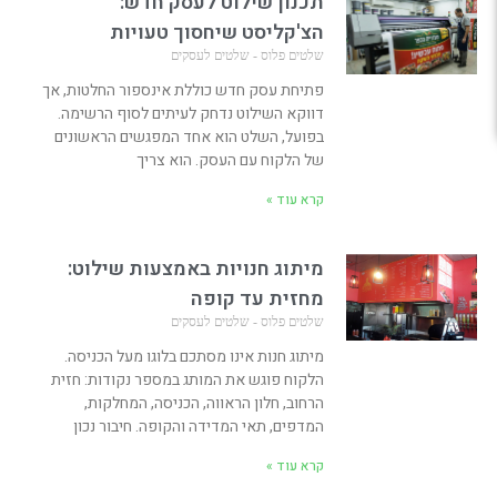
תכנון שילוט לעסק חדש:
הצ'קליסט שיחסוך טעויות
שלטים פלוס - שלטים לעסקים
פתיחת עסק חדש כוללת אינספור החלטות, אך
דווקא השילוט נדחק לעיתים לסוף הרשימה.
בפועל, השלט הוא אחד המפגשים הראשונים
של הלקוח עם העסק. הוא צריך
קרא עוד »
מיתוג חנויות באמצעות שילוט:
מחזית עד קופה
שלטים פלוס - שלטים לעסקים
מיתוג חנות אינו מסתכם בלוגו מעל הכניסה.
הלקוח פוגש את המותג במספר נקודות: חזית
הרחוב, חלון הראווה, הכניסה, המחלקות,
המדפים, תאי המדידה והקופה. חיבור נכון
קרא עוד »