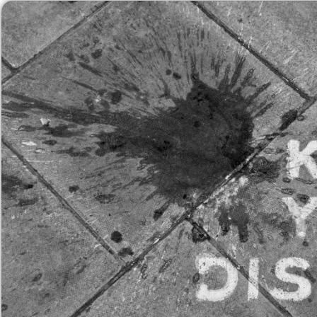
Yakov siman tov
1 לפני שנה
העסק עם השירות הכי טוב שקיים לדעתי בעולם לא רק
בארץ, איכות חומרים מטורפת, מחירים נוחים. כאחד
שעובד הרבה עם שלטים ופרסום לארועים קרה לא אחת
שנתקעתי עם ספק שעבדתי איתו בעבר ומוטי היקר שהוא
ממש מלאך הציל אותי. זה אדם שעובד עם הנשמה,
קרא עוד
מחייך כל הזמן אפי' דרך הטלפון אפשר להרגיש את
החיוך. כיף לעבוד איתו. מחכה לעוד עבודות בשביל להזמין
ממנו.