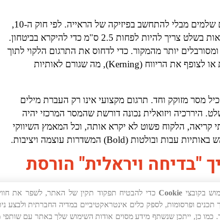
טעות נפוצה בשילוט רב-לשוני היא הניסיון לתרגם משפטים שלמים מבלי להתחשב בפיזיקה של הראייה. לפי חוק ה-10,
על כל 10 מטרים של מרחק מהכביש או מהמדרכה, גובה האות בשלט צריך להיות לפחות 2.5 ס"מ כדי להיקרא בביטחון.
ומסורבלים יותר מהמקור. כדי לדחוס את התרגום הלקוי לתוך
גבולות השלט, בעלי עסקים נאלצים להקטין את גובה האות או לצופף את הריווח (Kerning), מה שגורם לאותיות
 חייבים להכיל מסר מזוקק וחד. תרגום מקצועי אינו רק העברת מילים
 היררכיה ויזואלית נכונה דורשת שהמסר המרכזי יהיה
תי קריאה, הלקוח פשוט לא יקרא אותה, וכל המאמץ השיווקי
ת (Bold) המשדרות עוצמה ויציבות.
ך "בדיחה ויראלית" הורסת
מוש בקובצי
Cookie
כדי להבטיח תפקוד תקין של האתר, לשפר את חוו
 עורכי דין או בוטיקים, לכל טעות יש מחיר כפול. שימוש
תכנים ופרסומות, לספק כלים אינטראקטיביים במדיה החברתית ולבצע ני
מאלומיניום משדר יציבות ואיכות. אולם, אם על גבי אותיות
 כמו כן, ייתכן שנשתף מידע מסוים אודות השימוש שלך באתר עם שותפי 