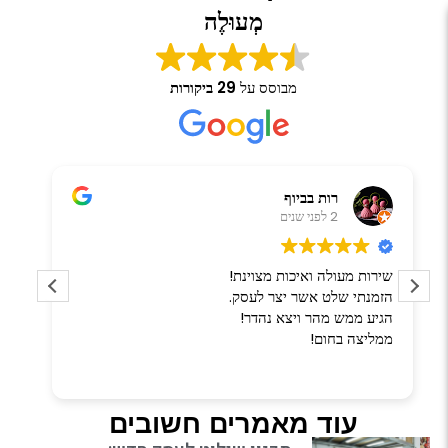
מְעוּלֶה
מבוסס על
29 ביקורות
רות בביוף
2 לפני שנים
שירות מעולה ואיכות מצוינת!
תוד
הזמנתי שלט אשר יצר לעסק.
השל
הגיע ממש מהר ויצא נהדר!
ומק
ממליצה בחום!
שעמ
חתי
קרא
עוד מאמרים חשובים