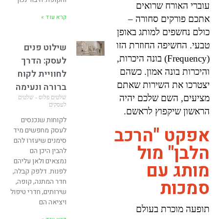
עוברי האורח שרואים
קרא עוד »
אתכם פורקים סחורה –
כולם נחשפים למותג באופן
טבעי. החשיפה החוזרת הזו
שילוט פנים
(Frequency) בונה היכרות,
לעסק: הדרך
והיכרות בונה אמון. כשהם
לחוויית לקוח
יצטרכו את השירות שאתם
ברורה ונעימה
מציעים, השם שלכם יהיה
שלטים פלוס - שלטים
לעסקים
הראשון שיקפוץ לראשם.
לקוחות שנכנסים
אפקט "הרכב
לעסק מחפשים מיד
סימנים שיעזרו להם
הלבן" מול
להבין היכן הם
נמצאים ולאן עליהם
מותג עם
לפנות. דלפק קבלה,
סמכות
חדר המתנה, קופה,
שירותים, חדרי טיפול
ויציאה הם
תופעה מוכרת בעולם