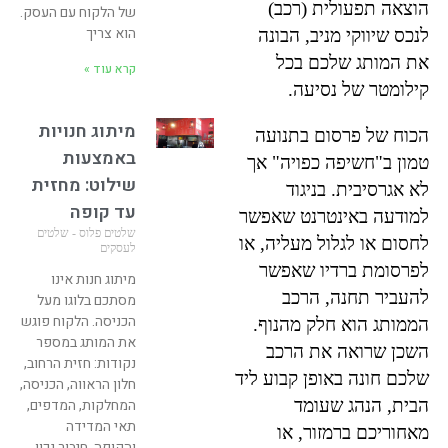
הוצאה תפעולית (רכב)
של הלקוח עם העסק.
הוא צריך
לנכס שיווקי מניב, הבונה
את המותג שלכם בכל
קרא עוד »
קילומטר של נסיעה.
מיתוג חנויות
הכוח של פרסום בתנועה
באמצעות
טמון ב"חשיפה כפויה" אך
שילוט: מחזית
לא אגרסיבית. בניגוד
עד קופה
למודעה באינטרנט שאפשר
שלטים פלוס - שלטים
לחסום או לגלול מעליה, או
לעסקים
לפרסומת ברדיו שאפשר
מיתוג חנות אינו
להעביר תחנה, הרכב
מסתכם בלוגו מעל
הכניסה. הלקוח פוגש
הממותג הוא חלק מהנוף.
את המותג במספר
השכן שרואה את הרכב
נקודות: חזית הרחוב,
שלכם חונה באופן קבוע ליד
חלון הראווה, הכניסה,
הבית, הנהג שעומד
המחלקות, המדפים,
תאי המדידה
מאחוריכם ברמזור, או
והקופה. חיבור נכון