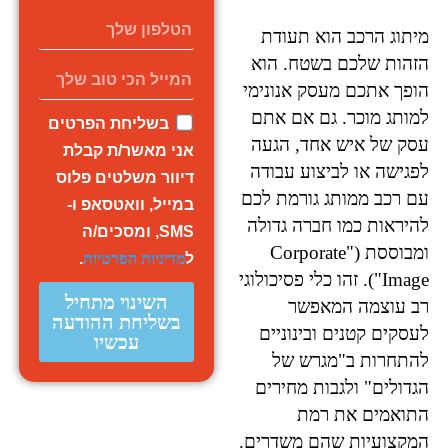
מיתוג הרכב הוא תעודת
הזהות שלכם בשטח. הוא
הופך אתכם מעסק אנונימי
למותג מוכר. גם אם אתם
בשליחת הפרטים
עסק של איש אחד, הגעה
אני מאשר/ת קבלת
לפגישה או לביצוע עבודה
דיוור משלטים פלוס
עם רכב ממותג גורמת לכם
במייל, וואטסאפ ו-
להיראות כמו חברה גדולה
SMS, ומסכים/ה
ומבוססת ("Corporate
ל
מדיניות הפרטיות
.
Image"). זהו כלי פסיכולוגי
השינוי מתחיל
רב עוצמה המאפשר
בשליחת ההודעה
לעסקים קטנים ובינוניים
עכשיו
להתחרות ב"מגרש של
הגדולים" ולגבות מחירים
התואמים את רמת
המקצועיות שהם משדרים.