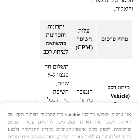
המסר שלהם בצורה
ויזואלית.
יתרונות
עלות
וחסרונות
ערוץ פרסום
חשיפה
בהשוואה
(CPM)
למיתוג רכב
תשלום חד
פעמי ל-5
שנים,
מיתוג רכב
הנמוכה
חשיפה
(Vehicle
ביותר
ניידת בכל
Wrap)
מקום, בונה
אנו עושים שימוש בקובצי
Cookie
כדי להבטיח תפקוד תקין של
אמינות
האתר, לשפר את חוויית המשתמש, להתאים עבורך תכנים
וסמכות.
ופרסומות, לספק כלים אינטראקטיביים במדיה החברתית ולבצע
ניתוח של תנועת הגולשים באתר. כמו כן, ייתכן שנשתף מידע מסוים