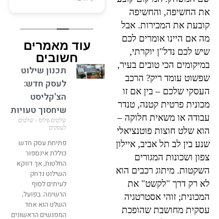
שלטים ופרסום לארועים
ממליצה בחום!
את החשיפה, והחשיפה
קרה לא אחת שנתקעתי עם
ספק שעבדתי איתו בעבר
קובעת את המכירות. אבל
ומוטי היקר שהוא ממש
מה אם היינו אומרים לכם
עוד מאמרים
מלאך הציל אותי. זה אדם
שיש לכם נדל"ן יוקרתי,
שעובד עם הנשמה, מחייך
חשובים
במיקומים הכי טובים בעיר,
כל הזמן אפי' דרך הטלפון
תכנון שילוט
אפשר להרגיש את החיוך.
שפשוט עומד ריק? הרכב
לעסק חדש:
כיף לעבוד איתו. מחכה
העסקי שלכם – בין אם זו
הצ'קליסט
לעוד עבודות בשביל להזמין
מכונית פרטית קטנה, טנדר
ממנו.
שיחסוך טעויות
עבודה או משאית חלוקה –
שלטים פלוס - שלטים
לעסקים
הוא שלט חוצות פוטנציאלי
פתיחת עסק חדש
שנע בין לב תל אביב, איילון
כוללת אינספור
צפון ושכונות המגורים
החלטות, אך דווקא
השקטות. מיתוג רכבים הוא
השילוט נדחק
לא רק דרך "לקשט" את
לעיתים לסוף
הרשימה. בפועל,
המכונית; זוהי אסטרטגיה
השלט הוא אחד
עסקית מחושבת שהופכת
המפגשים הראשונים