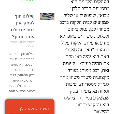
קרא עוד »
העסקים הקטנים היא
"תסמונת הרכב הלבן".
טכנאי, שיפוצניק או שליח
שילוט חוץ
שמגיעים לבית הלקוח ברכב
לעסק: איך
מסחרי לבן, נטול כיתוב
בוחרים שלט
ולכלוכך, משדרים באופן לא
עמיד ונכון?
מודע ארעיות. הלקוח עלול
שלטים פלוס - שלטים
לעסקים
לתהות: "האם זה חאפר?
שילוט חוץ הוא חלק
האם הוא יהיה כאן מחר
מרכזי בנראות של
אם תהיה בעיה?". לעומת
העסק. הוא פוגש
לקוחות עוד לפני
זאת, רכב ממותג בצורה
חלון הראווה, דלת
מקצועית משדר משהו אחר
הכניסה או איש
לגמרי: ממסדיות, יציבות
המכירות, ולכן עליו
וגאווה מקצועית. עסק
להיות ברור, מזוהה
שמשקיע במיתוג הצי שלו
קרא עוד »
הוא עסק שמתכוון
להישאר.