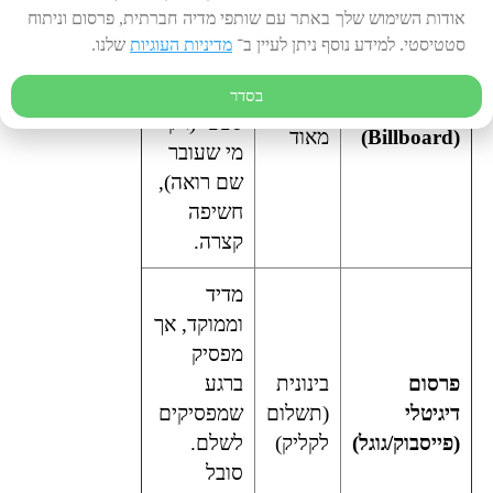
שכירות
אודות השימוש שלך באתר עם שותפי מדיה חברתית, פרסום וניתוח
חודשית
סטטיסטי. למידע נוסף ניתן לעיין ב־
מדיניות העוגיות
שלנו.
יקרה,
מיקום
בסדר
שלט חוצות
גבוהה
סטטי (רק
(Billboard)
מאוד
מי שעובר
שם רואה),
חשיפה
קצרה.
מדיד
וממוקד, אך
מפסיק
פרסום
בינונית
ברגע
דיגיטלי
(תשלום
שמפסיקים
(פייסבוק/גוגל)
לקליק)
לשלם.
סובל