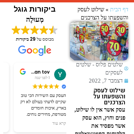
ביקורות גוגל
דף הבית
»
שילוט לעסק
והשפעתו על הצרכנים
מְעוּלֶה
מבוסס על
29 ביקורות
שלטים פלוס - שלטים
Yakov siman tov
רות בביוף
לעסקים
1 לפני שנה
2 לפני שנים
דצמבר 7, 2022
שילוט לעסק
העסק עם השירות הכי טוב
שירות מעולה ואיכות
והשפעתו על
הצרכנים
שקיים לדעתי בעולם לא רק
מצוינת!
בארץ, איכות חומרים
הזמנתי שלט אשר יצר
עסק אשר אין לו שילוט,
מטורפת, מחירים נוחים.
לעסק.
פנים וחוץ, הוא עסק
כאחד שעובד הרבה עם
הגיע ממש מהר ויצא נהדר!
קרא עוד
קרא עוד
אשר מפסיד את
שלטים ופרסום לארועים
ממליצה בחום!
קרה לא אחת שנתקעתי עם
הלקוחות הפוטנציאליים