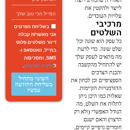
האווירה שהמותג רוצה
לייצר ולהקטין את
עלויות העובדים.
מרכיבי
בשליחת הפרטים
השלטים
אני מאשר/ת קבלת
כל עסק הוא שונה וכל
דיוור משלטים פלוס
שלט שונה. כדי לדעת
במייל, וואטסאפ ו-
מה מתאים לעסק שלך
SMS, ומסכים/ה
יש להתחיל מהקשבה
ל
מדיניות הפרטיות
.
והבנת הצרכים
השינוי מתחיל
הספציפיים וכן לבחון את
בשליחת ההודעה
ההזדמנויות הקיימות.
עכשיו
שאלות כמו היכן ניתן
לתלות את השלט, מה
הגודל האפשרי (ולא רק
הרצוי) והאם ישנם
חומרים גרפיים קיימים,