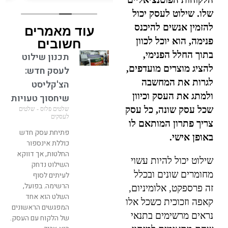
ספק שעבדתי איתו בעבר
שלו. שילוט לעסק יכול
ומוטי היקר שהוא ממש
להזמין אנשים להיכנס
עוד מאמרים
מלאך הציל אותי. זה אדם
שעובד עם הנשמה, מחייך
פנימה, הוא יוכל לכוון
חשובים
כל הזמן אפי' דרך הטלפון
בתוך החלל הפנימי,
תכנון שילוט
אפשר להרגיש את החיוך.
להציג מוצרים מועדפים,
לעסק חדש:
כיף לעבוד איתו. מחכה
לגרות את המחשבה
הצ'קליסט
לעוד עבודות בשביל להזמין
ממנו.
ולמתג את העסק וכיוון
שיחסוך טעויות
שכל עסק שונה, כל עסק
שלטים פלוס - שלטים
לעסקים
צריך פתרון המותאם לו
פתיחת עסק חדש
באופן אישי.
כוללת אינספור
החלטות, אך דווקא
שילוט יכול להיות עשוי
השילוט נדחק
מחומרים שונים ובכלל
לעיתים לסוף
הרשימה. בפועל,
זה פרספקט, אלומיניום,
השלט הוא אחד
קאפה וזכוכית כשכל אלו
המפגשים הראשונים
נראים מרשימים בתנאי
של הלקוח עם העסק.