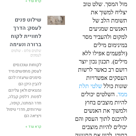
קרא עוד »
מול המסך. שלט טוב
יצליח למשוך את
שילוט פנים
תשומת הלב של
לעסק: הדרך
האנשים שמגיעים
לחוויית לקוח
למקום ולהעביר מסר
ברורה ונעימה
במינימום מילים
שלטים פלוס - שלטים
(ולפעמים אפילו ללא
לעסקים
מילים). תכנון נכון יוצר
לקוחות שנכנסים
רושם רב כאשר לרשות
לעסק מחפשים מיד
סימנים שיעזרו להם
העסקים אפשרויות
להבין היכן הם
שונות כולל
שלטי תלת
נמצאים ולאן עליהם
ממד
. השלטים יכולים
לפנות. דלפק קבלה,
להיות מוצבים בחוץ
חדר המתנה, קופה,
שירותים, חדרי טיפול
ולמשוך את האנשים
ויציאה הם
להיכנס לתוך העסק והם
קרא עוד »
יכולים להיות מוצבים
בתוכו, לכוון את התנועה