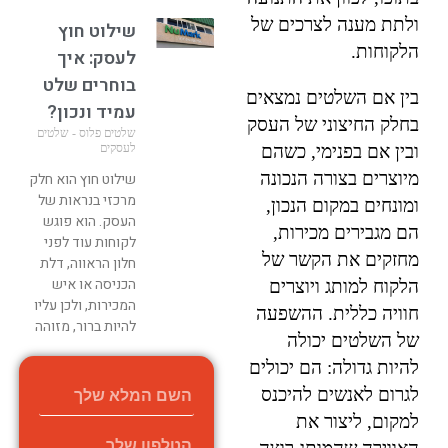
ולתת מענה לצרכים של
שילוט חוץ
הלקוחות.
לעסק: איך
בוחרים שלט
בין אם השלטים נמצאים
עמיד ונכון?
בחלק החיצוני של העסק
שלטים פלוס - שלטים
לעסקים
ובין אם בפנימי, כשהם
מיוצרים בצורה הנכונה
שילוט חוץ הוא חלק
מרכזי בנראות של
ומונחים במקום הנכון,
העסק. הוא פוגש
הם מגבירים מכירות,
לקוחות עוד לפני
מחזקים את הקשר של
חלון הראווה, דלת
הכניסה או איש
הלקוח למותג ויוצרים
המכירות, ולכן עליו
חוויה כללית. ההשפעה
להיות ברור, מזוהה
של השלטים יכולה
קרא עוד »
להיות גדולה: הם יכולים
לגרום לאנשים להיכנס
למקום, ליצור את