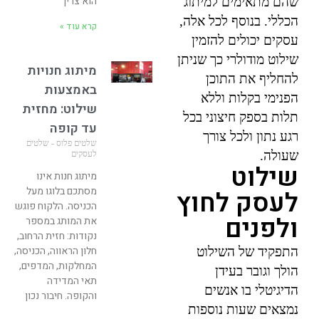
הוא צריך
שהם מתאימים למיתוג
הכללי. בנוסף לכל אלה,
קרא עוד »
עסקים יכולים להזמין
שילוט מודולרי כך שניתן
מיתוג חנויות
להחליף את התוכן
באמצעות
הפנימי בקלות וללא
שילוט: מחזית
תלות בספק חיצוני בכל
עד קופה
רגע נתון ולכל צורך
שלטים פלוס - שלטים
שעולה.
לעסקים
שילוט
מיתוג חנות אינו
מסתכם בלוגו מעל
לעסק לחוץ
הכניסה. הלקוח פוגש
ולפנים
את המותג במספר
נקודות: חזית הרחוב,
חלון הראווה, הכניסה,
התפקיד של השילוט
המחלקות, המדפים,
הולך וגובר בעידן
תאי המדידה
הדיגיטלי בו אנשים
והקופה. חיבור נכון
נמצאים שעות נוספות