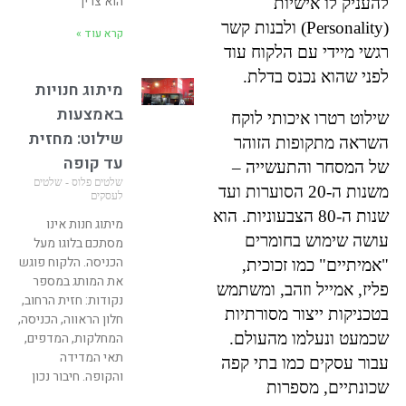
הוא צריך
להעניק לו אישיות
(Personality) ולבנות קשר
קרא עוד »
רגשי מיידי עם הלקוח עוד
לפני שהוא נכנס בדלת.
מיתוג חנויות
באמצעות
שילוט רטרו איכותי לוקח
שילוט: מחזית
השראה מתקופות הזוהר
עד קופה
של המסחר והתעשייה –
שלטים פלוס - שלטים
משנות ה-20 הסוערות ועד
לעסקים
שנות ה-80 הצבעוניות. הוא
מיתוג חנות אינו
עושה שימוש בחומרים
מסתכם בלוגו מעל
הכניסה. הלקוח פוגש
"אמיתיים" כמו זכוכית,
את המותג במספר
פליז, אמייל וזהב, ומשתמש
נקודות: חזית הרחוב,
בטכניקות ייצור מסורתיות
חלון הראווה, הכניסה,
שכמעט ונעלמו מהעולם.
המחלקות, המדפים,
תאי המדידה
עבור עסקים כמו בתי קפה
והקופה. חיבור נכון
שכונתיים, מספרות