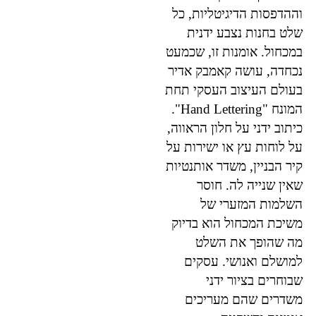
וההדפסות הדיגיטליות, כל
שלט בחנות נצבע ידנית
במכחול. אומנות זו, שכמעט
נכחדה, עושה קאמבק אדיר
בעולם העיצוב העסקי תחת
המונח "Hand Lettering".
כיתוב ידני על חלון הראווה,
על לוחות עץ או ישירות על
קיר הבניין, משדר אותנטיות
שאין שנייה לה. חוסר
השלמות המזערי של
משיכת המכחול הוא בדיוק
מה שהופך את השלט
למושלם ואנושי. עסקים
שבוחרים בציור ידני
משדרים שהם מעריכים