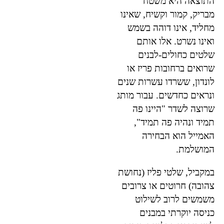
התוצאה היא משטח
מבריק, קמור וקשיח, שאינו
מחליד, אינו דוהה בשמש
ואינו נשרט. אלו אותם
שלטים כחולים-לבנים
שרואים ברחובות פריז או
לונדון, ששרדו עשרות שנים
ונראים כחדשים. עבור מותג
שרוצה לשדר "היינו פה
תמיד ונהיה פה תמיד",
האמייל הוא הבחירה
המושלמת.
במקביל, שלטי פליז (נחושת
צהובה) חרוטים או צרובים
משמשים לרוב לשילוט
כניסה יוקרתי במבנים