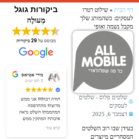
ביקורות גוגל
דף הבית
»
שילוט רטרו
לעסקים: כשהמותג שלך
מְעוּלֶה
מקבל נשמה ואופי
מבוסס על
29 ביקורות
רות בביוף
מירי אטיאס
2 לפני שנים
2 לפני שנים
שלטים פלוס - שלטים
שירות מעולה ואיכות
תודה רבה!!!! אני ממש
מצוינת!
מרוצה! מההדפסה
לעסקים
הזמנתי שלט אשר יצר
המהממת! השלט נראה
דצמבר 6, 2025
לעסק.
איכותי! המתקין ממש
הגיע ממש מהר ויצא נהדר!
נחמד. אדיב וסבלן ומקצועי!
בעידן שבו רוב השלטים
קרא עוד
קרא עוד
ממליצה בחום!
יש לכם שירות מעולה!!!!!
המסחריים מיוצרים
ומחיר שווה! תודה