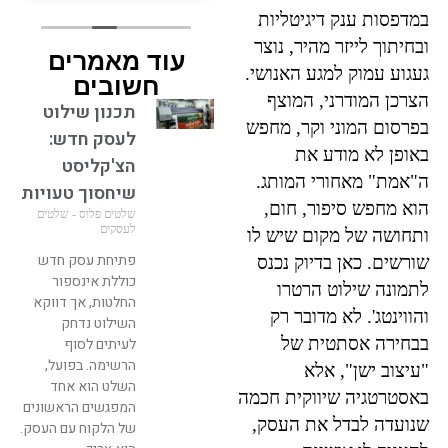
שעמדתם בלחץ שלי😉 אין
במדפסות ענק דיגיטליות
לי מילים! שוב תודה! וגמר
ובחיתוך לייזר מהיר, נוצר
עוד מאמרים
חתימה טובה!!
געגוע עמוק למגע האנושי.
חשובים
הצרכן המודרני, המוצף
תכנון שילוט
בפרסום המוני וקר, מחפש
לעסק חדש:
באופן לא מודע את
הצ'קליסט
ה"אמת" מאחורי המותג.
שיחסוך טעויות
הוא מחפש סיפור, חום,
שלטים פלוס - שלטים
לעסקים
ותחושה של מקום שיש לו
פתיחת עסק חדש
שורשים. כאן בדיוק נכנס
כוללת אינספור
לתמונה שילוט הרטרו
החלטות, אך דווקא
והווינטג'. לא מדובר רק
השילוט נדחק
בבחירה אסתטית של
לעיתים לסוף
הרשימה. בפועל,
"עיצוב ישן", אלא
השלט הוא אחד
באסטרטגיה שיווקית חכמה
המפגשים הראשונים
שנועדה לבדל את העסק,
של הלקוח עם העסק.