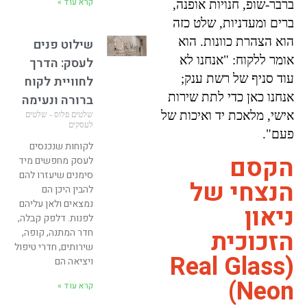
קרא עוד »
ברבר-שופ, חנויות אופנה,
ברים ומעדניות, שלט כזה
הוא הצהרת כוונות. הוא
שילוט פנים
אומר ללקוח: "אנחנו לא
לעסק: הדרך
עוד סניף של רשת ענק;
לחוויית לקוח
אנחנו כאן כדי לתת שירות
ברורה ונעימה
אישי, מלאכת יד ואיכות של
שלטים פלוס - שלטים
לעסקים
פעם".
לקוחות שנכנסים
הקסם
לעסק מחפשים מיד
סימנים שיעזרו להם
הנצחי של
להבין היכן הם
נמצאים ולאן עליהם
ניאון
לפנות. דלפק קבלה,
הזכוכית
חדר המתנה, קופה,
שירותים, חדרי טיפול
(Real Glass
ויציאה הם
Neon)
קרא עוד »