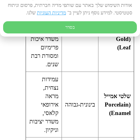
יוקרה
אודות השימוש שלך באתר עם שותפי מדיה חברתית, פרסום וניתוח
סטטיסטי. למידע נוסף ניתן לעיין ב־
מדיניות העוגיות
שלנו.
קלאסית,
ציור ידני
אומנות
בסדר
ועלי זהב
וקראפט,
גבוהה
(Gold
משדר איכות
Leaf)
פרימיום
ומסורת רבת
שנים.
עמידות
נצחית,
שלטי אמייל
מראה
(Porcelain
בינונית-גבוהה
אירופאי
Enamel)
קלאסי,
משדר יציבות
וניקיון.