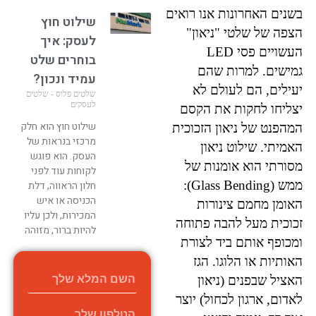
בשנים האחרונות אנו רואים
שילוט חוץ
הצפה של שלטי "ניאון"
לעסק: איך
העשויים פסי LED
בוחרים שלט
גמישים. למרות שהם
עמיד ונכון?
יעילים, הם לעולם לא
שלטים פלוס - שלטים
לעסקים
יצליחו לחקות את הקסם
שילוט חוץ הוא חלק
המהפנט של ניאון הזכוכית
מרכזי בנראות של
האמיתי. שילוט ניאון
העסק. הוא פוגש
מסורתי הוא אומנות של
לקוחות עוד לפני
ממש (Glass Bending):
חלון הראווה, דלת
הכניסה או איש
האומן מחמם צינורות
המכירות, ולכן עליו
זכוכית מעל להבה פתוחה
להיות ברור, מזוהה
ומכופף אותם ביד לצורת
קרא עוד »
האותיות או הלוגו. הגז
האציל שבפנים (ניאון
לאדום, ארגון לכחול) יוצר