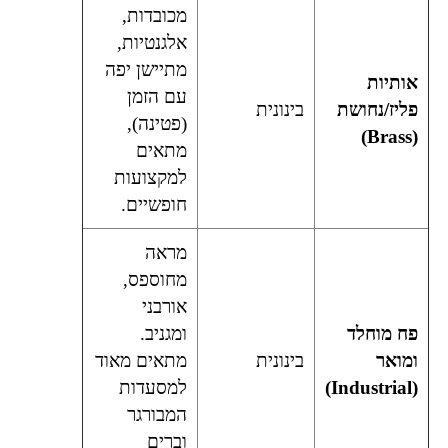
מכובדות,
אלגנטיות,
מתיישן יפה
אותיות
עם הזמן
פליז/נחושת
בינונית
(פטינה),
(Brass)
מתאים
למקצועות
חופשיים.
מראה
מחוספס,
אורבני
פח מוחלד
ומגניב.
ומואר
בינונית
מתאים מאוד
(Industrial)
למסעדות
המבורגר
וברים