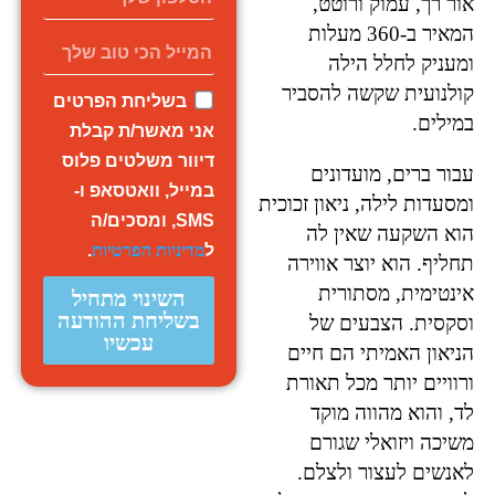
אור רך, עמוק ורוטט,
המאיר ב-360 מעלות
ומעניק לחלל הילה
קולנועית שקשה להסביר
בשליחת הפרטים
במילים.
אני מאשר/ת קבלת
דיוור משלטים פלוס
עבור ברים, מועדונים
במייל, וואטסאפ ו-
ומסעדות לילה, ניאון זכוכית
SMS, ומסכים/ה
הוא השקעה שאין לה
ל
מדיניות הפרטיות
.
תחליף. הוא יוצר אווירה
אינטימית, מסתורית
השינוי מתחיל
בשליחת ההודעה
וסקסית. הצבעים של
עכשיו
הניאון האמיתי הם חיים
ורוויים יותר מכל תאורת
לד, והוא מהווה מוקד
משיכה ויזואלי שגורם
לאנשים לעצור ולצלם.