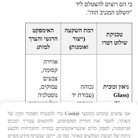
כי הם רוצים להצטלם ליד
"השלט המגניב הזה".
רמת השקעה
האימפקט
טכניקת
(ייצור
הרגשי והערך
שילוט רטרו
ואומנות)
למותג
אווירה
קסומה,
צבעים
ניאון זכוכית
גבוהה
עמוקים,
(Glass
(עבודת יד
נוסטלגיה
Neon)
מומחה)
אולטימטיבית
לחיי הלילה
אנו עושים שימוש בקובצי
Cookie
כדי להבטיח תפקוד תקין של
ותרבות
האתר, לשפר את חוויית המשתמש, להתאים עבורך תכנים
הפופ.
ופרסומות, לספק כלים אינטראקטיביים במדיה החברתית ולבצע
ניתוח של תנועת הגולשים באתר. כמו כן, ייתכן שנשתף מידע מסוים