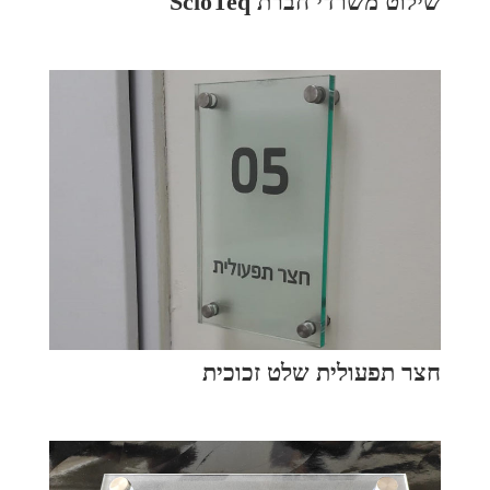
שילוט משרדי חברת ScioTeq
חצר תפעולית שלט זכוכית