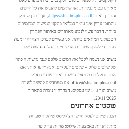
הקולקטיבית לאפשר שימוש חלק, נגיש ובלתי מופרע לאלו
מאיתנו עם מוגבלויות. אנו שואפים להנגיש את כל הדפים
והתוכן באתר
https://shlatim-plus.co.il/
, אך ייתכן שחלק
מהתוכן עדיין אינו עומד במלואו בתקני הנגישות המחמירים
ביותר. הדבר עשוי לנבוע מאתגרים באיתור הפתרון
הטכנולוגי המתאים ביותר. אנו עשויים לעדכן הצהרה זו מעת
לעת כדי לשקף שיפורים או שינויים בנהלי הנגישות שלנו.
משוב
אנו נשמח לקבל את המשוב שלכם לגבי נגישות האתר
של שלטים פלוס – שלטים לעסקים. אנא יידעו אותנו אם
אתם נתקלים במחסומי נגישות באתר שלנו: דוא"ל:
office@shlatim-plus.co.il
אנו משתדלים להשיב לפניות
משוב תוך 3–5 ימי עסקים. הצהרה זו נוצרה בתאריך
23/11/2025.
פוסטים אחרונים
תכנון שילוט לעסק חדש: הצ'קליסט שיחסוך טעויות
מיתוג חנויות באמצעות שילוט: מחזית עד קופה